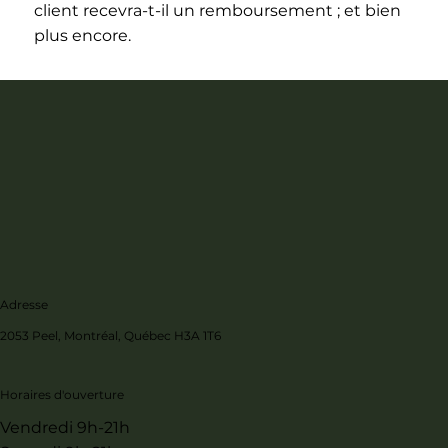
client recevra-t-il un remboursement ; et bien
plus encore.
Adresse
2053 Peel, Montréal, Québec H3A 1T6
Horaires d'ouverture
Vendredi 9h-21h